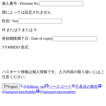
個人番号 / Personal No.
国によっては設定されません
性別 / Sex
M または F または X
有効期限満了日 / Date of expiry
YYMMDD 形式
パスポート情報は個人情報です。入力内容の取り扱いにはご
注意ください。
@lollipop_onl
ソースコード
不具合の報告
English
@passport-mrz/builder
@passport-mrz/renderer