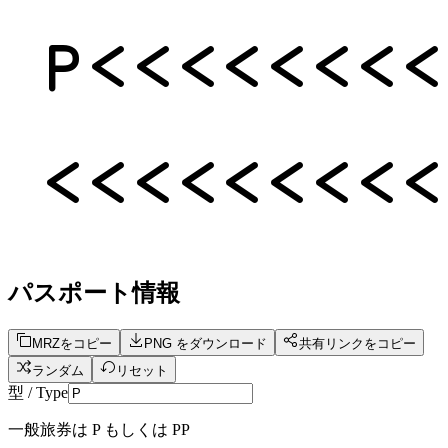
パスポート情報
MRZをコピー
PNG をダウンロード
共有リンクをコピー
ランダム
リセット
型 / Type
一般旅券は P もしくは PP